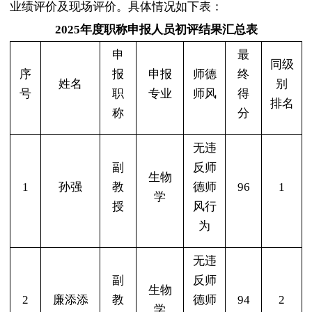
业绩评价及现场评价。具体情况如下表：
2025
年度职称申报人员初评结果汇总表
申
最
同级
序
报
申报
师德
终
姓名
别
号
职
专业
师风
得
排名
称
分
无违
副
反师
生物
1
孙强
教
德师
96
1
学
授
风行
为
无违
副
反师
生物
2
廉添添
教
德师
94
2
学