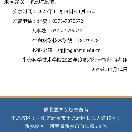
果有异议，请及时反馈。
公示时间：
2025
年
11
月
14
日
-11
月
16
日
监督电话：纪委：
0373-7375672
人事处：
0373-7375827
生命科学技术学院：
181*9928
投诉邮箱：
sqjjjc@nhmu.edu.cn
生命科学技术学院
2025
年度职称评审初评推荐组
2025
年
11
月
14
日
豫北医学院版权所有
平原校区：河南省新乡市平原新区长江大道15号；
新乡校区：河南省新乡市向阳路688号