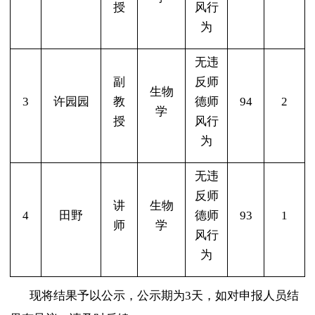
授
风行
为
无违
副
反师
生物
3
许园园
教
德师
94
2
学
授
风行
为
无违
反师
讲
生物
4
田野
德师
93
1
师
学
风行
为
现将结果予以公示，公示期为
3
天，如对申报人员结