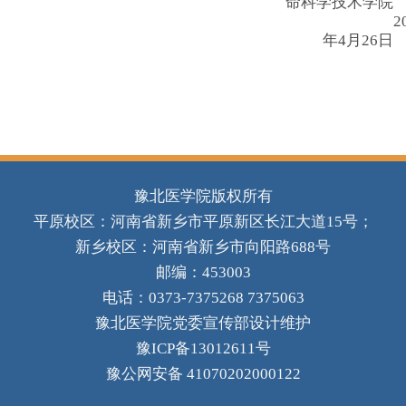
命科学技术学院
2
年
4
月
26
日
豫北医学院版权所有
平原校区：河南省新乡市平原新区长江大道15号；
新乡校区：河南省新乡市向阳路688号
邮编：453003
电话：0373-7375268 7375063
豫北医学院党委宣传部设计维护
豫ICP备13012611号
豫公网安备 41070202000122